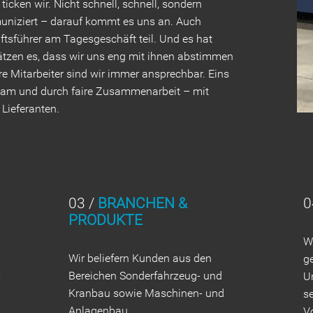
icken wir. Nicht schnell, schnell, sondern
muniziert – darauf kommt es uns an. Auch
sführer am Tagesgeschäft teil. Und es hat
tzen es, dass wir uns eng mit ihnen abstimmen
re Mitarbeiter sind wir immer ansprechbar. Eins
 Team und durch faire Zusammenarbeit – mit
Lieferanten.
03 /
BRANCHEN &
0
PRODUKTE
Wi
Wir beliefern Kunden aus den
g
m
Bereichen Sonderfahrzeug- und
U
Kranbau sowie Maschinen- und
s
Anlagenbau.
Vo