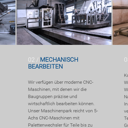
02 /
MECHANISCH
0
BEARBEITEN
K
Wir verfügen über moderne CNC-
W
Maschinen, mit denen wir die
W
Baugruppen präzise und
Na
wirtschaftlich bearbeiten können.
I
Unser Maschinenpark reicht von 5-
v
Achs CNC-Maschinen mit
T
Palettenwechsler für Teile bis zu
G